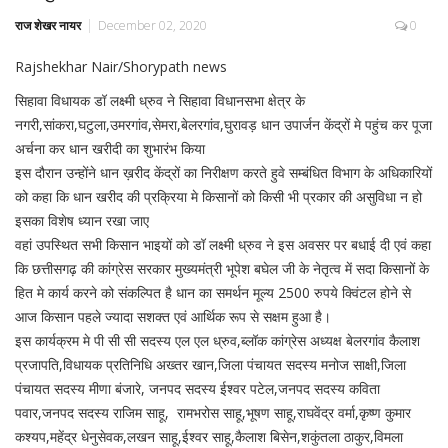
राज शेखर नायर
December 02, 2020
0
Rajshekhar Nair/Shorypath news
सिहावा विधायक डॉ लक्ष्मी ध्रुव ने सिहावा विधानसभा क्षेत्र के
नगरी,सांकरा,घटुला,उमरगांव,सेमरा,बेलरगांव,घुरावड़ धान उपार्जन केंद्रों मे पहुंच कर पूजा
अर्चना कर धान खरीदी का शुभारंभ किया
इस दौरान उन्होंने धान ख़रीद केंद्रों का निरीक्षण करते हुवे सम्बंधित विभाग के अधिकारियों
को कहा कि धान खरीद की प्रक्रिया मे किसानों को किसी भी प्रकार की असुविधा न हो
इसका विशेष ध्यान रखा जाए
वहां उपस्थित सभी किसान भाइयों को डॉ लक्ष्मी ध्रुव ने इस अवसर पर बधाई दी एवं कहा
कि छत्तीसगढ़ की कांग्रेस सरकार मुख्यमंत्री भूपेश बघेल जी के नेतृत्व में सदा किसानों के
हित मे कार्य करने को संकल्पित है धान का समर्थन मूल्य 2500 रुपये क्विंटल होने से
आज किसान पहले ज्यादा सशक्त एवं आर्थिक रूप से सक्षम हुआ है।
इस कार्यक्रम मे पी सी सी सदस्य एल एल ध्रुव,ब्लॉक कांग्रेस अध्यक्ष बेलरगांव कैलाश
प्रजापति,विधायक प्रतिनिधि अख्तर खान,जिला पंचायत सदस्य मनोज साक्षी,जिला
पंचायत सदस्य मीणा बंजारे, जनपद सदस्य ईश्वर पटेल,जनपद सदस्य कविता
पवार,जनपद सदस्य राजिम साहू, रामभरोस साहू,भूषण साहू,राघवेंद्र वर्मा,कृष्ण कुमार
कश्यप,महेंद्र धेनुसेवक,लखन साहू,ईश्वर साहू,कैलाश बिसेन,शकुंतला ठाकुर,विमला