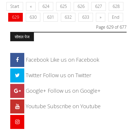
Start
«
624
625
626
627
628
629
630
631
632
633
»
End
Page 629 of 677
सोशल पेज
Facebook
Like us on Facebook
Twitter
Follow us on Twitter
Google+
Follow us on Google+
Youtube
Subscribe on Youtube