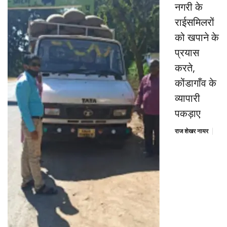
नगरी के
राईसमिलरों
को खपाने के
प्रयास
करते,
कोंडागाँव के
व्यापारी
पकड़ाए
राज शेखर नायर