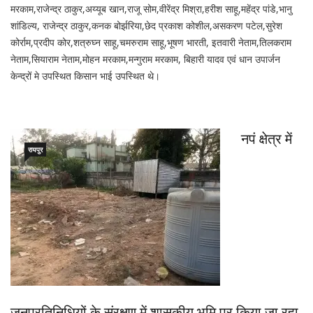
मरकाम,राजेन्द्र ठाकुर,अय्यूब खान,राजू सोम,वीरेंद्र मिश्रा,हरीश साहू,महेंद्र पांडे,भानु
शांडिल्य, राजेन्द्र ठाकुर,कनक बोर्झरिया,छेद प्रकाश कोशील,असकरण पटेल,सुरेश
कोर्राम,प्रदीप कोर,शत्रुघ्न साहू,चमरुराम साहू,भूषण भारती, इतवारी नेताम,तिलकराम
नेताम,सियाराम नेताम,मोहन मरकाम,मन्गुराम मरकाम, बिहारी यादव एवं धान उपार्जन
केन्द्रों मे उपस्थित किसान भाई उपस्थित थे।
नपं क्षेत्र में
रायपुर
जनप्रतिनिधियों के संरक्षण में शासकीय भूमि पर किया जा रहा