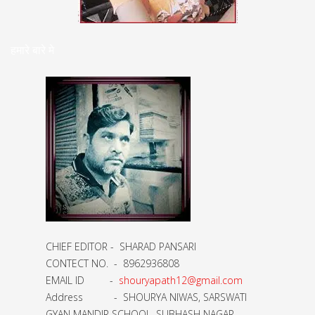
हमारे बारे मे
CHIEF EDITOR - SHARAD PANSARI
CONTECT NO. - 8962936808
EMAIL ID -
shouryapath12@gmail.com
Address - SHOURYA NIWAS, SARSWATI
GYAN MANDIR SCHOOL, SUBHASH NAGAR,