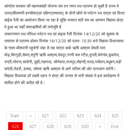
कांग्रेस सरकार की महत्वकांक्षी योजना राम वन गमन पथ प्रारम्भ हो चुकी है राज्य मे
उत्तर(सीतामणी हरचौका)एवं दक्षिण(रामाराम) के दोनों छोरो से पर्यटन रथ यात्रा एवं विराट
बाईक रैली का आयोजन किया जा रहा है चूंकि भगवान श्री राम का आगमन सिहावा क्षेत्र
मे हुआ था जहाँ सप्तऋषियों की तपोभूमि है
रामवनगमन पथ परिपथ पर्यटन रथ एवं बाइक रैली दिनांक 14/12/20 को सुकमा के
रामाराम से प्रारम्भ होकर दिनांक 16/12/20 को प्रातः 10:30 बजे सिहावा विधानसभा
के ग्राम बाँसपानी पहुचेगी जंहा से यह यात्रा कर्क ऋषि आश्रम ठेमली पारा
मोड़,बिरगुड़ी,सेमरा,श्रृंगी ऋषि आश्रम,देवपुर,नगरी बस स्टैंड,दुगली,केरेगांव,कुकरेल,
रुद्री,भोयना,सलोनी, छुही,पाहणदा, सोनेवारा,राजपुर,मोहन्दी,भरदा,पर्सवान,मधुबन,बड़ी
करेली,भेंडरी, हसदा, लोमस ऋषि आश्रम से आगे राजिम की ओर प्रस्थान करेगी।
सिहावा विधायक डॉ लक्ष्मी ध्रुव ने क्षेत्र की जनता से भारी संख्या मे इस कार्यक्रम में
शामिल होने की अपील की है।
Start
«
621
622
623
624
625
626
627
628
629
630
»
End