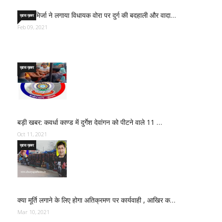
साजिद मिर्जा ने लगाया विधायक वोरा पर दुर्ग की बदहाली और वादा…
ख़ास ख़बर
Feb 09, 2021
ख़ास ख़बर
बड़ी खबर: कवर्धा काण्ड में दुर्गेश देवांगन को पीटने वाले 11 …
Oct 11, 2021
ख़ास ख़बर
क्या मूर्ति लगाने के लिए होगा अतिक्रमण पर कार्यवाही , आखिर क…
Mar 10, 2021