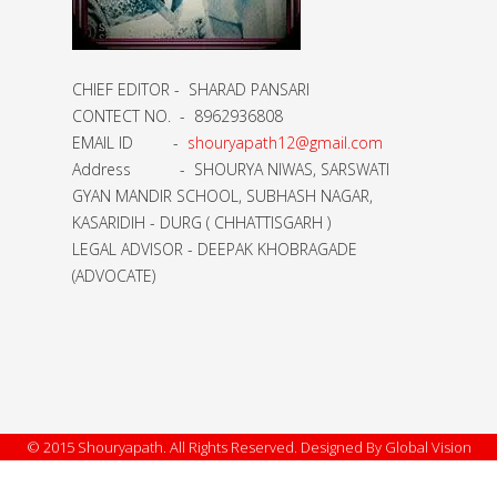
CHIEF EDITOR - SHARAD PANSARI
CONTECT NO. - 8962936808
EMAIL ID -
shouryapath12@gmail.com
Address - SHOURYA NIWAS, SARSWATI
GYAN MANDIR SCHOOL, SUBHASH NAGAR,
KASARIDIH - DURG ( CHHATTISGARH )
LEGAL ADVISOR - DEEPAK KHOBRAGADE
(ADVOCATE)
© 2015 Shouryapath. All Rights Reserved. Designed By Global Vision