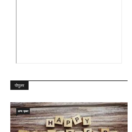
पोपुलर
अन्य ख़बर