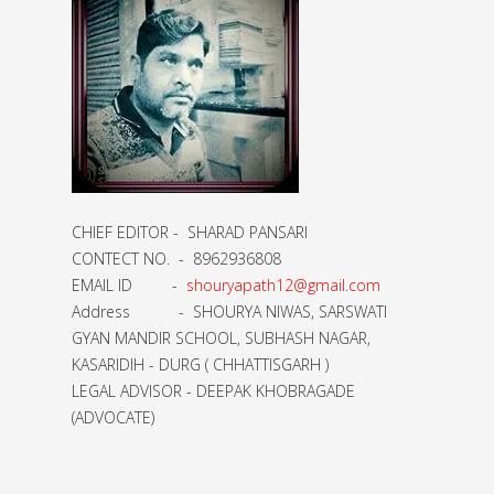
CHIEF EDITOR - SHARAD PANSARI
CONTECT NO. - 8962936808
EMAIL ID -
shouryapath12@gmail.com
Address - SHOURYA NIWAS, SARSWATI
GYAN MANDIR SCHOOL, SUBHASH NAGAR,
KASARIDIH - DURG ( CHHATTISGARH )
LEGAL ADVISOR - DEEPAK KHOBRAGADE
(ADVOCATE)