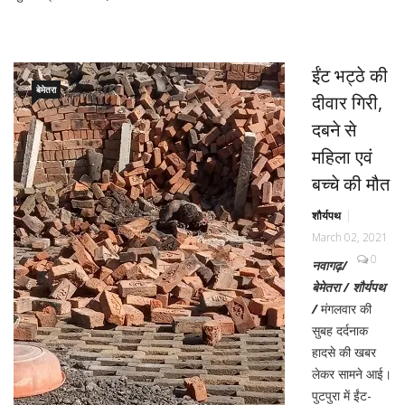
ईंट भट्ठे की
बेमेतरा
दीवार गिरी,
दबने से
महिला एवं
बच्चे की मौत
शौर्यपथ
March 02, 2021
0
नवागढ़/
बेमेतरा / शौर्यपथ
/
मंगलवार की
सुबह दर्दनाक
हादसे की खबर
लेकर सामने आई।
पुटपुरा में ईंट-