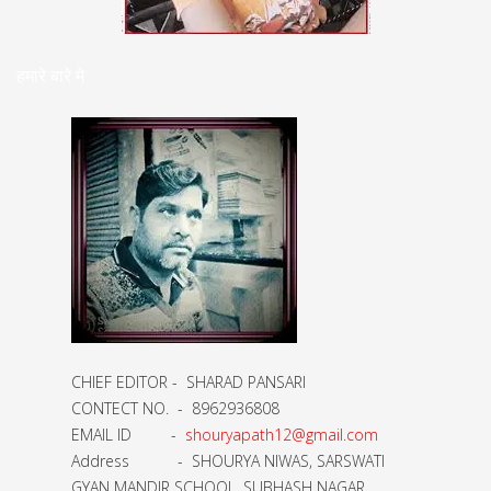
हमारे बारे मे
CHIEF EDITOR - SHARAD PANSARI
CONTECT NO. - 8962936808
EMAIL ID -
shouryapath12@gmail.com
Address - SHOURYA NIWAS, SARSWATI
GYAN MANDIR SCHOOL, SUBHASH NAGAR,