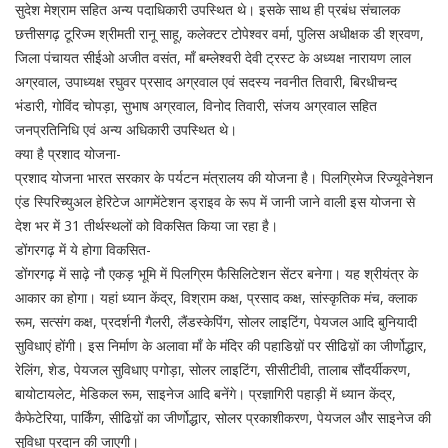
सुदेश मेश्राम सहित अन्य पदाधिकारी उपस्थित थे। इसके साथ ही प्रबंध संचालक
छत्तीसगढ़ टूरिज्म श्रीमती रानू साहू, कलेक्टर टोपेश्वर वर्मा, पुलिस अधीक्षक डी श्रवण,
जिला पंचायत सीईओ अजीत वसंत, माँ बम्लेश्वरी देवी ट्रस्ट के अध्यक्ष नारायण लाल
अग्रवाल, उपाध्यक्ष रघुवर प्रसाद अग्रवाल एवं सदस्य नवनीत तिवारी, बिरधीचन्द
भंडारी, गोविंद चोपड़ा, सुभाष अग्रवाल, विनोद तिवारी, संजय अग्रवाल सहित
जनप्रतिनिधि एवं अन्य अधिकारी उपस्थित थे।
क्या है प्रशाद योजना-
प्रशाद योजना भारत सरकार के पर्यटन मंत्रालय की योजना है। पिलग्रिमेज रिज्यूवेनेशन
एंड स्पिरिच्युअल हेरिटेज आगमेंटेशन ड्राइव के रूप में जानी जाने वाली इस योजना से
देश भर में 31 तीर्थस्थलों को विकसित किया जा रहा है।
डोंगरगढ़ में ये होगा विकसित-
डोंगरगढ़ में साढ़े नौ एकड़ भूमि में पिलग्रिम फैसिलिटेशन सेंटर बनेगा। यह श्रीयंत्र के
आकार का होगा। यहां ध्यान केंद्र, विश्राम कक्ष, प्रसाद कक्ष, सांस्कृतिक मंच, क्लाक
रूम, सत्संग कक्ष, प्रदर्शनी गैलरी, लैंडस्केपिंग, सोलर लाइटिंग, पेयजल आदि बुनियादी
सुविधाएं होंगी। इस निर्माण के अलावा माँ के मंदिर की पहाडिय़ों पर सीढिय़ों का जीर्णोद्धार,
रेलिंग, शेड, पेयजल सुविधाए पगोड़ा, सोलर लाइटिंग, सीसीटीवी, तालाब सौंदर्यीकरण,
बायोटायलेट, मेडिकल रूम, साइनेज आदि बनेंगे। प्रज्ञागिरी पहाड़ी में ध्यान केंद्र,
कैफेटेरिया, पार्किंग, सीढिय़ों का जीर्णोद्धार, सोलर प्रकाशीकरण, पेयजल और साइनेज की
सुविधा प्रदान की जाएगी।