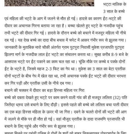
भट्‌टा मालिक के
3 साल के बच्चे
एवं महिला की भट्टे के आग में जलने से मौत हो गई। हादसे का कारण ईंट-भट्‌टे की
दीवार का अचानक गिरना बताया जा रहा है। बच्चा खेलते हुए भट्टे के नजदीक पहुंच
तभी भट्टे की दीवार गिर गई। हादसे के दौरान बच्चे को बचाने में मजदूर महिला भी नीचे
दब गई। यह देख बच्चे का दादा बीच बचाव में चपेट में आकर गंभीर रूप से झुलस गया।
जानकारी के मुताबिक मारो चौकी अंतर्गत ग्राम पुटपुरा निवासी मुकेश प्रजापति पुटपुरा
झिलगा मार्ग के नजदीक लाल ईट भट्टे का संचालन करता था। सुबह करीब 8-9 बजे के
आसपास भट्‌टे पर ईंट पकाने का काम चल रहा था। चूंकि मौके पर कच्चे व पक्के दोनों
ईंट के भट्टे है, जिसमे महज 2-3 फिट का गेप था। मुकेश का 3 साल का बेटा प्रतीक
दोनों भट्टों के बीच गेप में खेल रहा था, तभी अचानक पक्के ईंट भट्‌टे की दीवार भरभरा
कर गिर पड़ी और प्रतीक उसी के नीचे दब गया।
बचाने की चक्कर में दीवार का बड़ा हिस्सा महिला पर गिरा
बच्चे को दबता देखते हुए भट्‌टे पर काम करने वाली गांव की ही मजदूर ललिता (32) पति
जितेंद्र ध्रुव उसे बचाने के लिए दौड़ी। इससे पहले की बच्चे को ललिता बचा पाती दीवार
का एक बड़ा हिस्सा महिला के ऊपर भी जा गिरा। दबने के चलते दोनों की भट्टे की आग
में जलने से मौके पर ही मौत हो गई। वहां मौजूद प्रतीक के दादा राजमणि प्रजापति भी
बचाने के लिए पहुंचे और गंभीर रूप से झुलस गया।
सूचना मिलने पर पहुंची पुलिस ने दोनों के शवों को बाहर निकलवाकर पोस्टमार्टम के लिए