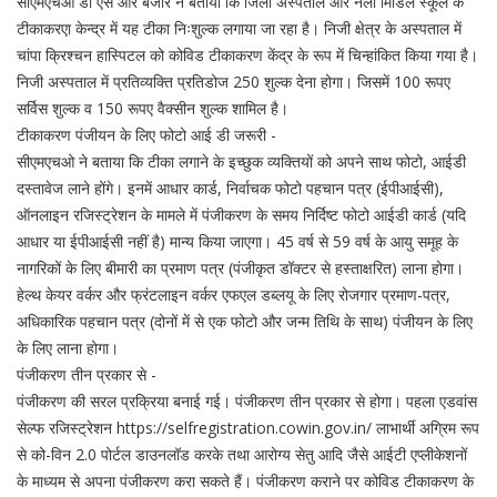
सीएमएचओ डाॅ एस आर बंजारे ने बताया कि जिला अस्पताल और नैला मिडिल स्कूल के
टीकाकरएा केन्द्र में यह टीका निःशुल्क लगाया जा रहा है। निजी क्षेत्र के अस्पताल में
चांपा क्रिश्चन हास्पिटल को कोविड टीकाकरण केंद्र के रूप में चिन्हांकित किया गया है।
निजी अस्पताल में प्रतिव्यक्ति प्रतिडोज 250 शुल्क देना होगा। जिसमें 100 रूपए
सर्विस शुल्क व 150 रूपए वैक्सीन शुल्क शामिल है।
टीकाकरण पंजीयन के लिए फोटो आई डी जरूरी -
सीएमएचओ ने बताया कि टीका लगाने के इच्छुक व्यक्तियों को अपने साथ फोटो, आईडी
दस्तावेज लाने होंगे। इनमें आधार कार्ड, निर्वाचक फोटो पहचान पत्र (ईपीआईसी),
ऑनलाइन रजिस्ट्रेशन के मामले में पंजीकरण के समय निर्दिष्ट फोटो आईडी कार्ड (यदि
आधार या ईपीआईसी नहीं है) मान्य किया जाएगा। 45 वर्ष से 59 वर्ष के आयु समूह के
नागरिकों के लिए बीमारी का प्रमाण पत्र (पंजीकृत डॉक्टर से हस्ताक्षरित) लाना होगा।
हेल्थ केयर वर्कर और फ्रंटलाइन वर्कर एफएल डब्लयू के लिए रोजगार प्रमाण-पत्र,
अधिकारिक पहचान पत्र (दोनों में से एक फोटो और जन्म तिथि के साथ) पंजीयन के लिए
के लिए लाना होगा।
पंजीकरण तीन प्रकार से -
पंजीकरण की सरल प्रक्रिया बनाई गई। पंजीकरण तीन प्रकार से होगा। पहला एडवांस
सेल्फ रजिस्ट्रेशन https://selfregistration.cowin.gov.in/ लाभार्थी अग्रिम रूप
से को-विन 2.0 पोर्टल डाउनलॉड करके तथा आरोग्य सेतु आदि जैसे आईटी एप्लीकेशनों
के माध्यम से अपना पंजीकरण करा सकते हैं। पंजीकरण कराने पर कोविड टीकाकरण के