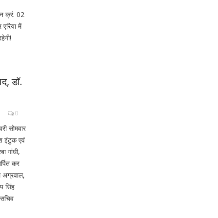
ोन क्रं. 02
एरिया में
हेगी!
ाद, डॉ.
0
वरी सोमवार
श इंटुक एवं
रबा गांधी,
अर्पित कर
ल अग्रवाल,
प सिंह
हासचिव