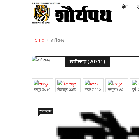
होम
ख़
Home
छत्तीसगढ़
छत्तीसगढ़ (20311)
रायपुर (6084)
बिलासपुर (228)
बस्तर (1115)
सरगुजा (66)
दुर्ग
राजनांदगांव