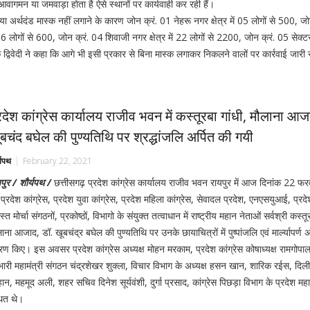
वागमन या जमवाड़ा होता है ऐसे स्थानों पर कार्यवाही कर रही हैं।
या अर्थदंड मास्क नहीं लगाने के कारण जोन क्रं. 01 नेहरू नगर क्षेत्र में 05 लोगों से 500, ज
06 लोगों से 600, जोन क्रं. 04 शिवाजी नगर क्षेत्र में 22 लोगों से 2200, जोन क्रं. 05 सेक्टर 
िवेदी ने कहा कि आगे भी इसी प्रकार से बिना मास्क लगाकर निकलने वालों पर कार्रवाई जारी र
रदेश कांग्रेस कार्यालय राजीव भवन में कस्तूरबा गांधी, मौलाना आज
बचंद बघेल की पुण्यतिथि पर श्रद्धांजलि अर्पित की गयी
्यपथ
February 22, 2021
पुर / शौर्यपथ /
छत्तीसगढ़ प्रदेश कांग्रेस कार्यालय राजीव भवन रायपुर में आज दिनांक 22 फर
प्रदेश कांग्रेस, प्रदेश युवा कांग्रेस, प्रदेश महिला कांग्रेस, सेवादल प्रदेश, एनएसयुआई, प्रदे
्त मोर्चा संगठनों, प्रकोष्ठों, विभागो के संयुक्त तत्वाधान में राष्ट्रीय महान नेताओं सर्वश्री कस्तू
ाना आजाद, डॉ. खूबचंद्र बघेल की पुण्यतिथि पर उनके छायाचित्रों में पुष्पांजलि एवं मार्ल्यापर्ण 
रण किए। इस अवसर प्रदेश कांग्रेस अध्यक्ष मोहन मरकाम, प्रदेश कांग्रेस कोषाध्यक्ष रामगोपा
भारी महामंत्री संगठन चंद्रशेखर शुक्ला, विचार विभाग के अध्यक्ष हसन खान, शारिक रईस, दिली
ान, महमूद अली, शहर सचिव दिनेश सूर्यवंशी, दुर्गा प्रसाद, कांग्रेस पिछड़ा विभाग के प्रदेश म
थित थे।