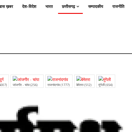
ास ख़बर
देश-विदेश
भारत
छत्तीसगढ़
सम्पादकीय
राजनीति
 (5007)
जांजगीर - चांपा (256)
राजनांदगांव (1777)
बेमेतरा (512)
मुंगेली (654)